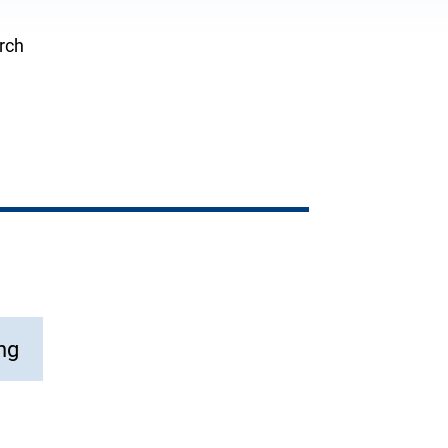
rch
ng