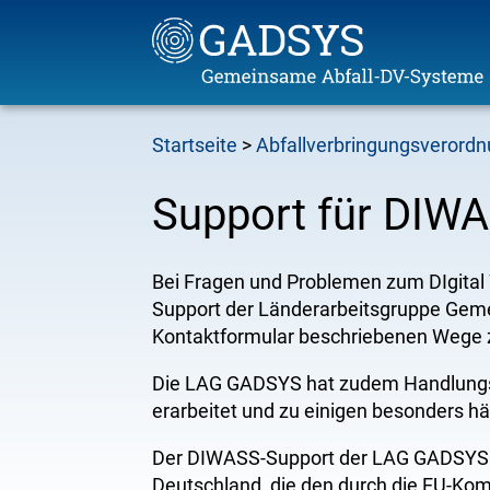
Direkt
Startseite
Abfallverbringungsverord
zum
Pfadnavigation
Inhalt
Support für DIW
Bei Fragen und Problemen zum DIgita
Support der Länderarbeitsgruppe Gem
Kontaktformular beschriebenen Wege 
Die LAG GADSYS hat zudem Handlungs
erarbeitet und zu einigen besonders hä
Der DIWASS-Support der LAG GADSYS ri
Deutschland, die den durch die EU-Kom