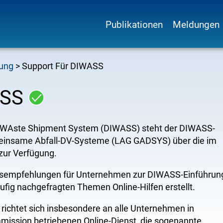
Publikationen
Meldungen
Hauptnavigation
nung
Support Für DIWASS
ASS
l WAste Shipment System (DIWASS) steht der DIWASS-
einsame Abfall-DV-Systeme (LAG GADSYS) über die im
zur Verfügung.
empfehlungen für Unternehmen zur DIWASS-Einführun
ufig nachgefragten Themen Online-Hilfen erstellt.
chtet sich insbesondere an alle Unternehmen in
mission betriebenen Online-Dienst, die sogenannte